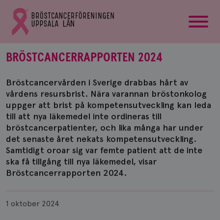
startsida
Gå
till
Bröstcancerförbundets
startsida
BRÖSTCANCERRAPPORTEN 2024
Bröstcancervården i Sverige drabbas hårt av
vårdens resursbrist. Nära varannan bröstonkolog
uppger att brist på kompetensutveckling kan leda
till att nya läkemedel inte ordineras till
bröstcancerpatienter, och lika många har under
det senaste året nekats kompetensutveckling.
Samtidigt oroar sig var femte patient att de inte
ska få tillgång till nya läkemedel, visar
Bröstcancerrapporten 2024.
Publicerad
1 oktober 2024