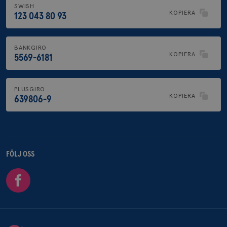
Strikt nödvändiga kakor tillåter kärnwebbplatsfunktioner som
SWISH
användarinloggning och kontohantering. Webbplatsen kan inte
KOPIERA
123 043 80 93
användas ordentligt utan strikt nödvändiga cookies.
Namn
Leverantör
/
Domän
Utgång
Be
BANKGIRO
sessionid
brostcancerforbundet.se
1 år
De
KOPIERA
5569-6181
in
csrftoken
brostcancerforbundet.se
11
De
månader
til
4 veckor
we
PLUSGIRO
fö
KOPIERA
639806-9
ut
en
ty
på
CookieScriptConsent
4 veckor
De
CookieScript
2 dagar
Co
.brostcancerforbundet.se
tj
FÖLJ OSS
ih
be
Google Privacy Policy
nö
Facebook
Sc
fu