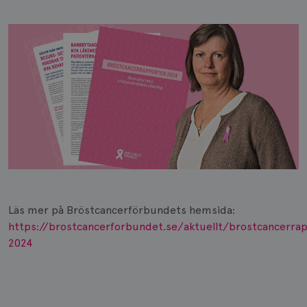
Läs mer på Bröstcancerförbundets hemsida:
https://brostcancerforbundet.se/aktuellt/brostcancerra
2024