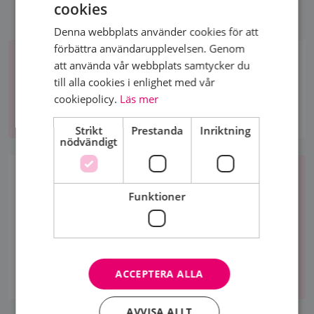
cookies
Denna webbplats använder cookies för att
Aktiviteter
förbättra användarupplevelsen. Genom
att använda vår webbplats samtycker du
AKTIVITETER
till alla cookies i enlighet med vår
cookiepolicy.
Läs mer
Aktiviteter
Strikt
Prestanda
Inriktning
nödvändigt
Bli
medlem
BLI MEDLEM
Funktioner
Vill du bli medlem eller vara en stödmedlem i vår
förening?
Bli
ACCEPTERA ALLA
medlem
AVVISA ALLT