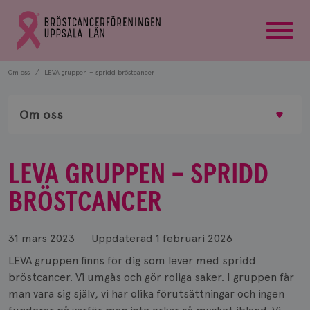
startsida
Gå
till
Bröstcancerförbundets
startsida
Om oss
LEVA gruppen – spridd bröstcancer
Om oss
LEVA GRUPPEN – SPRIDD
BRÖSTCANCER
31 mars 2023
Uppdaterad
1 februari 2026
LEVA gruppen finns för dig som lever med spridd
bröstcancer. Vi umgås och gör roliga saker. I gruppen får
man vara sig själv, vi har olika förutsättningar och ingen