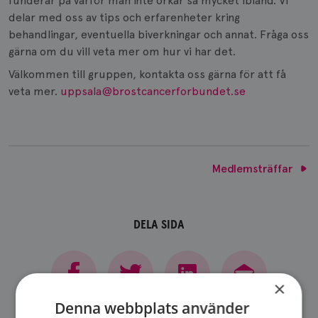
funderar på varför man inte orkar så mycket ibland. Vi
delar med oss av tips och erfarenheter kring
behandlingar, eventuella biverkningar och annat. Fråga oss
gärna om du vill veta mer om hur vi har det.
Välkommen till gruppen, kontakta oss gärna för att få
veta mer.
uppsala@brostcancerforbundet.se
Medlemsträffar
DELA SIDA
×
Denna webbplats använder